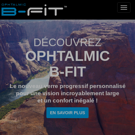
DÉCOUVREZ
OPHTALMIC
B-FIT
Le nouveau verre progressif personnalisé
pour une vision incroyablement large
et un confort inégalé !
EN SAVOIR PLUS