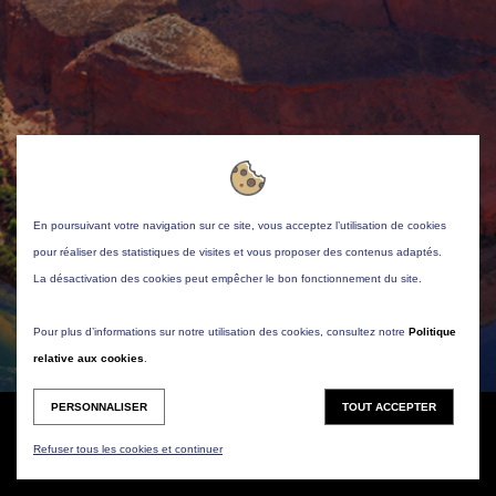
En poursuivant votre navigation sur ce site, vous acceptez l’utilisation de cookies
pour réaliser des statistiques de visites et vous proposer des contenus adaptés.
La désactivation des cookies peut empêcher le bon fonctionnement du site.
Pour plus d’informations sur notre utilisation des cookies, consultez notre
Politique
relative aux cookies
.
PERSONNALISER
TOUT ACCEPTER
|
Mentions légales
Contact
Refuser tous les cookies et continuer
Télécharger la brochure