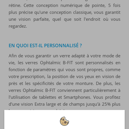
rétine. Cette conception numérique de pointe, 5 fois
plus précise qu'une conception classique, vous garantit
une vision parfaite, quel que soit l'endroit où vous
regardez.
EN QUOI EST-IL PERSONNALISÉ ?
Afin de vous garantir un verre adapté à votre mode de
vie, les verres Ophtalmic B-FIT sont personnalisés en
fonction de paramètres qui vous sont propres, comme
votre prescription, la position de vos yeux en vision de
près et les spécificités de votre monture. De plus, les
verres Ophtalmic B-FIT conviennent particulièrement à
l'utilisation de tablettes et Smartphones. Vous profitez
d'une vision Extra large et de champs jusqu'à 25% plus
larges en vision rapprochée!